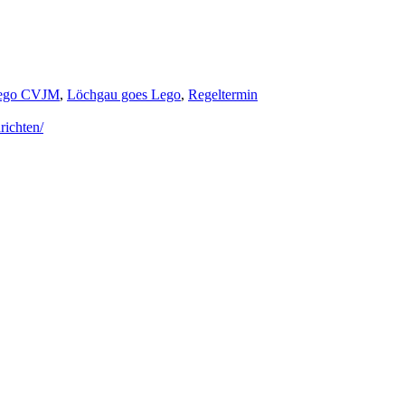
ego CVJM
,
Löchgau goes Lego
,
Regeltermin
richten/