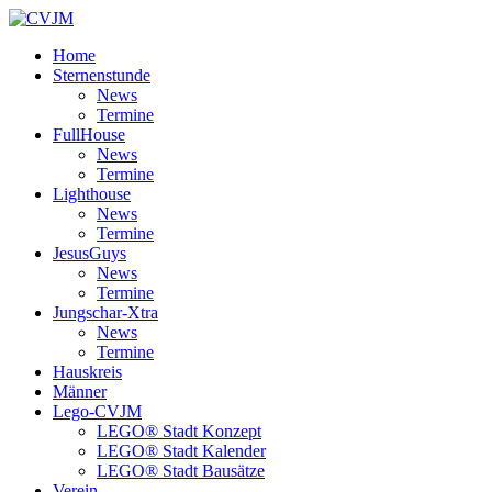
Home
Sternenstunde
News
Termine
FullHouse
News
Termine
Lighthouse
News
Termine
JesusGuys
News
Termine
Jungschar-Xtra
News
Termine
Hauskreis
Männer
Lego-CVJM
LEGO® Stadt Konzept
LEGO® Stadt Kalender
LEGO® Stadt Bausätze
Verein