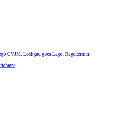
ego CVJM
,
Löchgau goes Lego
,
Regeltermin
richten/