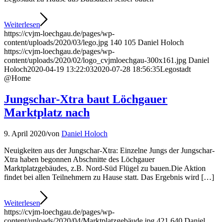
Weiterlesen
https://cvjm-loechgau.de/pages/wp-
content/uploads/2020/03/lego.jpg
140
105
Daniel Holoch
https://cvjm-loechgau.de/pages/wp-
content/uploads/2020/02/logo_cvjmloechgau-300x161.jpg
Daniel
Holoch
2020-04-19 13:22:03
2020-07-28 18:56:35
Legostadt
@Home
Jungschar-Xtra baut Löchgauer
Marktplatz nach
9. April 2020
/
von
Daniel Holoch
Neuigkeiten aus der Jungschar-Xtra: Einzelne Jungs der Jungschar-
Xtra haben begonnen Abschnitte des Löchgauer
Marktplatzgebäudes, z.B. Nord-Süd Flügel zu bauen.Die Aktion
findet bei allen Teilnehmern zu Hause statt. Das Ergebnis wird […]
Weiterlesen
https://cvjm-loechgau.de/pages/wp-
content/uploads/2020/04/Marktplatzgebäude.jpg
421
640
Daniel