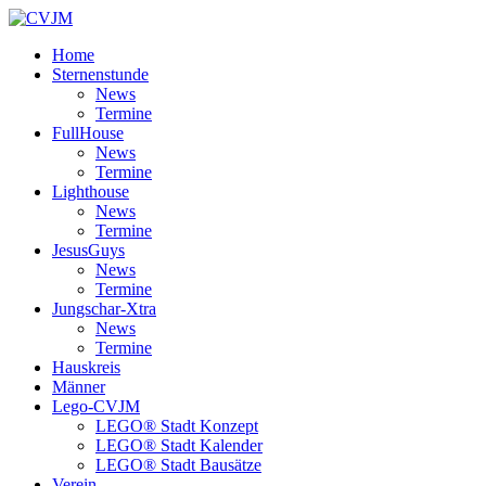
Home
Sternenstunde
News
Termine
FullHouse
News
Termine
Lighthouse
News
Termine
JesusGuys
News
Termine
Jungschar-Xtra
News
Termine
Hauskreis
Männer
Lego-CVJM
LEGO® Stadt Konzept
LEGO® Stadt Kalender
LEGO® Stadt Bausätze
Verein