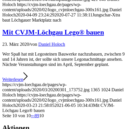
Holoch
https://cvjm-loechgau.de/pages/wp-
content/uploads/2020/02/logo_cvjmloechgau-300x161.jpg
Daniel
Holoch
2020-04-09 23:24:29
2020-07-27 11:38:11
Jungschar-Xtra
baut Löchgauer Marktplatz nach
Mit CVJM-Löchgau Lego® bauen
23. März 2020
/
von
Daniel Holoch
Wer Spaß hat mit Legosteinen Bauwerke nachzubauen, zwischen 9
und 14 Jahren ist, der sollte sich unsere Legonachmittage ansehen.
Nächste Veranstaltungen sind im April, September geplant.
Weiterlesen
https://cvjm-loechgau.de/pages/wp-
content/uploads/2020/03/20200301_173752.jpg
1365
1024
Daniel
Holoch
https://cvjm-loechgau.de/pages/wp-
content/uploads/2020/02/logo_cvjmloechgau-300x161.jpg
Daniel
Holoch
2020-03-23 21:58:05
2021-06-05 10:34:43
Mit CVJM-
Löchgau Lego® bauen
Seite 10 von 10
«
‹
8
9
10
Aktionen