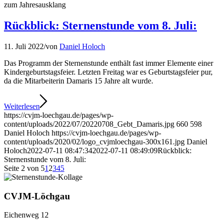
zum Jahresausklang
Rückblick: Sternenstunde vom 8. Juli:
11. Juli 2022
/
von
Daniel Holoch
Das Programm der Sternenstunde enthält fast immer Elemente einer
Kindergeburtstagsfeier. Letzten Freitag war es Geburtstagsfeier pur,
da die Mitarbeiterin Damaris 15 Jahre alt wurde.
Weiterlesen
https://cvjm-loechgau.de/pages/wp-
content/uploads/2022/07/20220708_Gebt_Damaris.jpg
660
598
Daniel Holoch
https://cvjm-loechgau.de/pages/wp-
content/uploads/2020/02/logo_cvjmloechgau-300x161.jpg
Daniel
Holoch
2022-07-11 08:47:34
2022-07-11 08:49:09
Rückblick:
Sternenstunde vom 8. Juli:
Seite 2 von 5
1
2
3
4
5
CVJM-Löchgau
Eichenweg 12