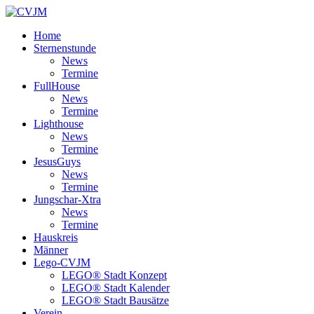
Home
Sternenstunde
News
Termine
FullHouse
News
Termine
Lighthouse
News
Termine
JesusGuys
News
Termine
Jungschar-Xtra
News
Termine
Hauskreis
Männer
Lego-CVJM
LEGO® Stadt Konzept
LEGO® Stadt Kalender
LEGO® Stadt Bausätze
Verein