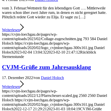
vom 3. Februar:Wettstreit für den lebendigen Gott …. Mittlerweile
waren schon über zwei Jahre rum, in denen es nicht geregnet hatte.
Plötzlich redete Gott wieder zu Elija. Er sagte zu […]
Weiterlesen
https://cvjm-loechgau.de/pages/wp-
content/uploads/2023/02/Collage-zugeschnitten.jpg
793
584
Daniel
Holoch
https://cvjm-loechgau.de/pages/wp-
content/uploads/2020/02/logo_cvjmloechgau-300x161.jpg
Daniel
Holoch
2023-02-04 13:04:32
2023-02-10 21:47:12
Rückblick
Sternenstunde
CVJM-Grüße zum Jahresausklang
17. Dezember 2022
/
von
Daniel Holoch
Weiterlesen
https://cvjm-loechgau.de/pages/wp-
content/uploads/2022/12/Pfarrscheuer-scaled.jpg
2560
2560
Daniel
Holoch
https://cvjm-loechgau.de/pages/wp-
content/uploads/2020/02/logo_cvjmloechgau-300x161.jpg
Daniel
Holoch
2022-12-17 21:29:21
2023-01-03 18:04:19
CVJM-Grüße