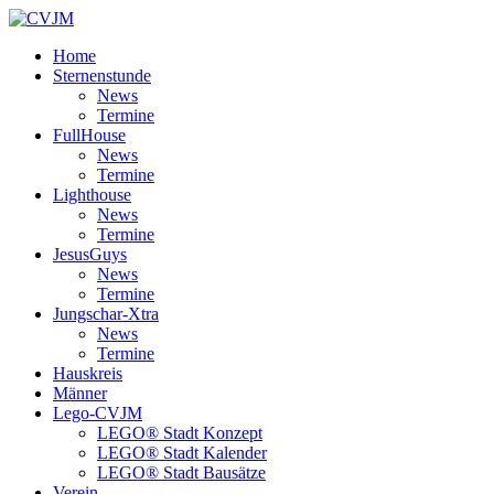
Home
Sternenstunde
News
Termine
FullHouse
News
Termine
Lighthouse
News
Termine
JesusGuys
News
Termine
Jungschar-Xtra
News
Termine
Hauskreis
Männer
Lego-CVJM
LEGO® Stadt Konzept
LEGO® Stadt Kalender
LEGO® Stadt Bausätze
Verein