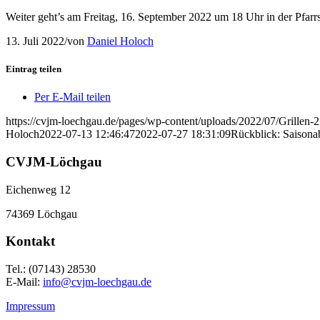
Weiter geht’s am Freitag, 16. September 2022 um 18 Uhr in der Pfar
13. Juli 2022
/
von
Daniel Holoch
Eintrag teilen
Per E-Mail teilen
https://cvjm-loechgau.de/pages/wp-content/uploads/2022/07/Grillen-2
Holoch
2022-07-13 12:46:47
2022-07-27 18:31:09
Rückblick: Saisona
CVJM-Löchgau
Eichenweg 12
74369 Löchgau
Kontakt
Tel.: (07143) 28530
E-Mail:
info@cvjm-loechgau.de
Impressum