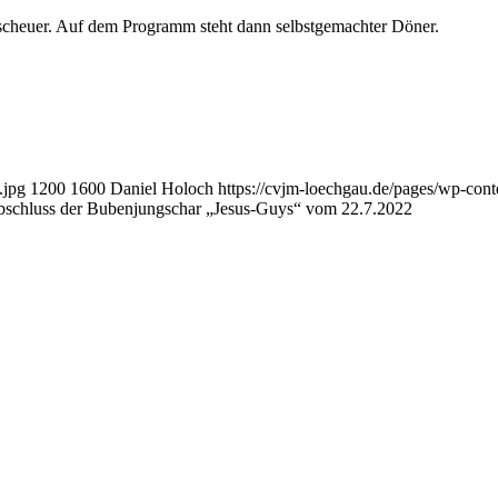
rscheuer. Auf dem Programm steht dann selbstgemachter Döner.
.jpg
1200
1600
Daniel Holoch
https://cvjm-loechgau.de/pages/wp-con
bschluss der Bubenjungschar „Jesus-Guys“ vom 22.7.2022