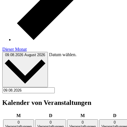
Dieser Monat
Datum wählen.
09.08.2026
August 2026
Kalender von Veranstaltungen
Montag
Dienstag
Mittwoch
Donn
M
D
M
D
0
0
0
0
Veranstaltungen
Veranstaltungen
Veranstaltungen
Veranstaltunge