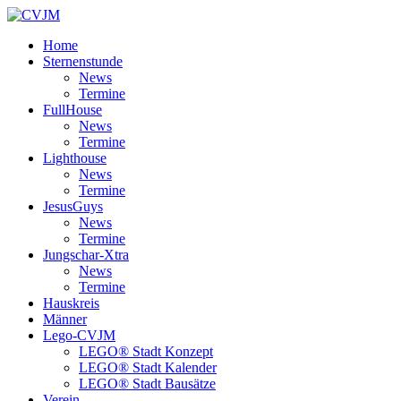
Home
Sternenstunde
News
Termine
FullHouse
News
Termine
Lighthouse
News
Termine
JesusGuys
News
Termine
Jungschar-Xtra
News
Termine
Hauskreis
Männer
Lego-CVJM
LEGO® Stadt Konzept
LEGO® Stadt Kalender
LEGO® Stadt Bausätze
Verein