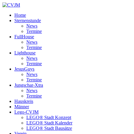
Home
Sternenstunde
News
Termine
FullHouse
News
Termine
Lighthouse
News
Termine
JesusGuys
News
Termine
Jungschar-Xtra
News
Termine
Hauskreis
Männer
Lego-CVJM
LEGO® Stadt Konzept
LEGO® Stadt Kalender
LEGO® Stadt Bausätze
Verein