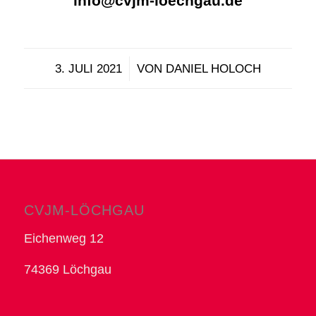
info@cvjm-loechgau.de
/
3. JULI 2021
VON
DANIEL HOLOCH
CVJM-LÖCHGAU
Eichenweg 12
74369 Löchgau